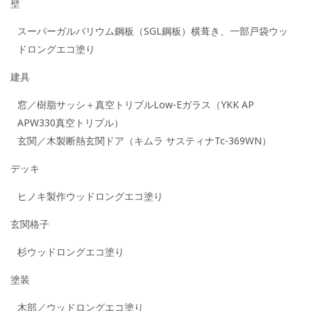
壁
スーパーガルバリウム鋼板（SGL鋼板）横葺き、一部戸袋ウッ
ドロングエコ塗り
建具
窓／樹脂サッシ＋真空トリプルLow-Eガラス（YKK AP
APW330真空トリプル）
玄関／木製断熱玄関ドア（キムラ サスティナTc-369WN）
デッキ
ヒノキ製作ウッドロングエコ塗り
玄関格子
杉ウッドロングエコ塗り
塗装
木部／ウッドロングエコ塗り