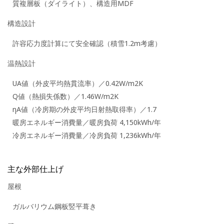
質複層板（ダイライト）、構造用MDF
構造設計
許容応力度計算にて安全確認（積雪1.2m考慮）
温熱設計
UA値（外皮平均熱貫流率）／0.42W/m2K
Q値（熱損失係数）／1.46W/m2K
ηA値（冷房期の外皮平均日射熱取得率）／1.7
暖房エネルギー消費量／暖房負荷 4,150kWh/年
冷房エネルギー消費量／冷房負荷 1,236kWh/年
主な外部仕上げ
屋根
ガルバリウム鋼板竪平葺き