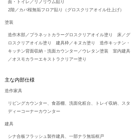
面・トイレ／リノリウム貼り
2階／カバ桜無垢フロア貼り（グロスクリアオイル仕上げ）
塗装
造作木部／プラネットカラーグロスクリアオイル塗り 床／グ
ロスクリアオイル塗り 建具枠／キヌカ塗り 造作キッチン・
キッチン背面収納・洗面カウンター／ウレタン塗装 室内建具
／オスモカラーエキストラクリアー塗り
主な内部仕様
造作家具
リビングカウンター、食器棚、洗面化粧台、トレイ収納、スタ
ディーコーナーカウンター
建具
シナ合板フラッシュ製作建具、一部ナラ無垢框戸