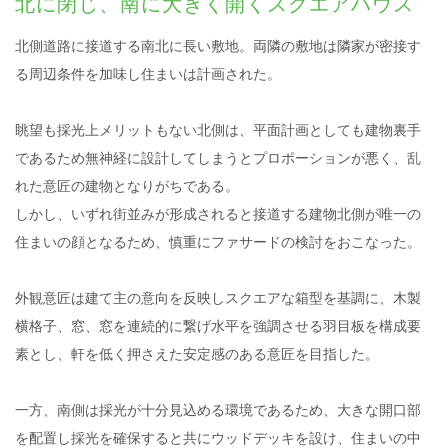
北に閉じ、南に大きく開くスクエアハウス
北側道路に接道する南北に長い敷地。両隣の敷地は隣家が密接す
る周辺条件を加味し住まいは計画された。
眺望も採光上メリットもない北側は、平面計画としても建物裏手
であるため無神経に設計してしまうとプロポーションが悪く、乱
れた意匠の建物となりがちである。
しかし、いずれ街並みが形成されると接道する建物北側が唯一の
住まいの顔となるため、慎重にファサードの検討をおこなった。
外観意匠は建て主の意向を反映しスクエアな箱型を基調に、木製
横格子、窓、窓を連続的に繋げ水平を強調させる羽目板を構成要
素とし、軒を低く押さえた安定感のある意匠を目指した。
一方、南側は採光が十分見込める環境であるため、大きな開口部
を配置し採光を確保すると共にウッドデッキを設け、住まいの中