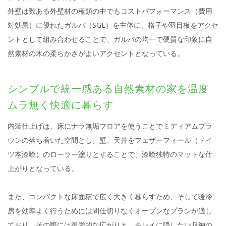
外壁は数ある外壁材の種類の中でもコストパフォーマンス（費用
対効果）に優れたガルバ（SGL）を主体に、格子や羽目板をアクセ
ントとして組み合わせることで、ガルバの均一で硬質な印象に自
然素材の木の柔らかさがよいアクセントとなっている。
シンプルで統一感ある自然素材の家を温度
ムラ無く快適に暮らす
内装仕上げは、床にナラ無垢フロアを使うことでミディアムブラ
ウンの落ち着いた空間とし。壁、天井をフェザーフィール（ドイ
ツ本漆喰）のローラー塗りとすることで、漆喰独特のマットな仕
上がりとなっている。
また、コンパクトな床面積で広く大きく暮らすため、そして暖冷
房を効率よく行うためには間仕切りなくオープンなプランが適し
ており、その際には視覚的な広がりと、キレイに隠したい収納の