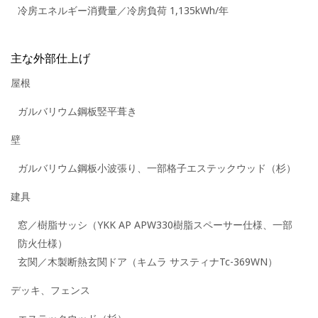
冷房エネルギー消費量／冷房負荷 1,135kWh/年
主な外部仕上げ
屋根
ガルバリウム鋼板竪平葺き
壁
ガルバリウム鋼板小波張り、一部格子エステックウッド（杉）
建具
窓／樹脂サッシ（YKK AP APW330樹脂スペーサー仕様、一部
防火仕様）
玄関／木製断熱玄関ドア（キムラ サスティナTc-369WN）
デッキ、フェンス