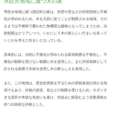
準防火地域に建つ木の家
準防火地域に建つ諏訪町の家は、外壁や窓などの外部部材に不燃
化が求めれるため、木を大胆に使うことが制限される地域。その
ままでは不燃材で覆われた無機質な建物となってしまうため、法
的制限はクリアしつつ、いかにして木の家らしい佇まいを造って
いくかを考えた住まいとなっている。
具体的には、法的に不燃化が求められる延焼範囲を不燃化し、不
燃化の制限を受けない範囲に木を使用した。また外部装飾として
許される範囲で木材を使用し木の家らしさを表現した。
また、この地域は、歴史的景観を守るための景観条例が掛かる地
域でもあり、外観の形状、色などの制限を受けるため、モダンす
ぎる意匠や奇抜な色使いを避け、街並みに馴染むよう切妻屋根を
持つ伝統的な外観とした。