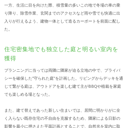
一方、生活に目を向けた際、積雪量の多いこの地で冬場の車の乗
り降り、除雪作業、玄関までのアクセスなど雨や雪でも快適に出
入りが行えるよう、建物一体として造るカーポートを前面に配し
た。
住宅密集地でも独立した庭と明るい室内を
獲得
プランニングに当っては両隣に隣家が迫る立地の中で、プライバ
シーを確保した”守られた庭”を計画した。リビングからデッキを通
じて繋がる庭は、アウトドアを楽しむ建て主がBBQや植栽を家庭
でも楽しめる場となった。
また、建て替えであった新しい住まいでは、居間に明かりがに全
く入らない既存住宅の不自由を克服するため、隣家による日影の
影響を最小に押さえた平面計画とすることで、自然光を室内に取