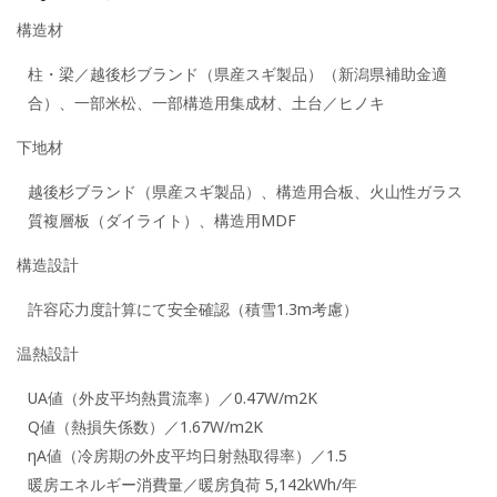
構造材
柱・梁／越後杉ブランド（県産スギ製品）（新潟県補助金適
合）、一部米松、一部構造用集成材、土台／ヒノキ
下地材
越後杉ブランド（県産スギ製品）、構造用合板、火山性ガラス
質複層板（ダイライト）、構造用MDF
構造設計
許容応力度計算にて安全確認（積雪1.3m考慮）
温熱設計
UA値（外皮平均熱貫流率）／0.47W/m2K
Q値（熱損失係数）／1.67W/m2K
ηA値（冷房期の外皮平均日射熱取得率）／1.5
暖房エネルギー消費量／暖房負荷 5,142kWh/年