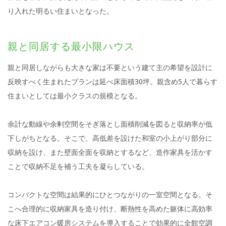
り入れた明るい住まいとなった。
親と同居する最小限ハウス
親と同居しながらも大きな家は不要という建て主の希望を設計に
反映すべく生まれたプランは延べ床面積30坪。親含め5人で暮らす
住まいとしては最小クラスの規模となる。
余計な動線や余剰空間をそぎ落とし面積削減を図ると収納率が低
下しがちとなる。そこで、高低差を設けた和室の小上がり部分に
収納を設け、また壁面全面を収納とするなど、造作家具を活かす
ことで収納不足を補う工夫を凝らしている。
コンパクトな空間は結果的にひとつながりの一室空間となる。そ
こへ合理的に収納家具を造り付け、断熱性を高めた躯体に高効率
な床下エアコン暖房システムを導入することで効果的に全館空調