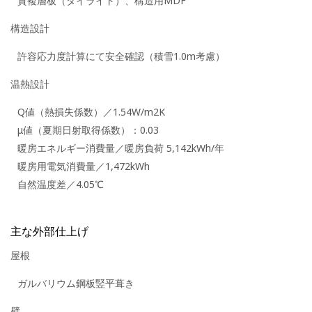
質複層板（ダイライト）、構造用MDF
構造設計
許容応力度計算にて安全確認（積雪1.0m考慮）
温熱設計
Q値（熱損失係数）／1.54W/m2K
μ値（夏期日射取得係数）：0.03
暖房エネルギー消費量／暖房負荷 5,142kWh/年
暖房用電気消費量／1,472kWh
自然温度差／4.05℃
主な外部仕上げ
屋根
ガルバリウム鋼板竪平葺き
壁