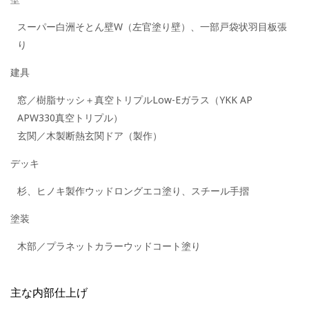
スーパー白洲そとん壁W（左官塗り壁）、一部戸袋状羽目板張
り
建具
窓／樹脂サッシ＋真空トリプルLow-Eガラス（YKK AP
APW330真空トリプル）
玄関／木製断熱玄関ドア（製作）
デッキ
杉、ヒノキ製作ウッドロングエコ塗り、スチール手摺
塗装
木部／プラネットカラーウッドコート塗り
主な内部仕上げ