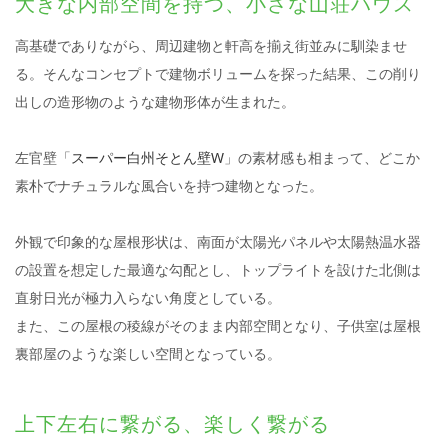
大きな内部空間を持つ、小さな山荘ハウス
高基礎でありながら、周辺建物と軒高を揃え街並みに馴染ませ
る。そんなコンセプトで建物ボリュームを探った結果、この削り
出しの造形物のような建物形体が生まれた。
左官壁「
スーパー白州そとん壁W
」の素材感も相まって、どこか
素朴でナチュラルな風合いを持つ建物となった。
外観で印象的な屋根形状は、南面が太陽光パネルや太陽熱温水器
の設置を想定した最適な勾配とし、トップライトを設けた北側は
直射日光が極力入らない角度としている。
また、この屋根の稜線がそのまま内部空間となり、子供室は屋根
裏部屋のような楽しい空間となっている。
上下左右に繋がる、楽しく繋がる