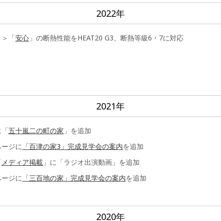
2022年
ト＞「
安心
」の断熱性能をHEAT20 G3、断熱等級6・7に対応
2021年
に「
五十嵐二の町の家
」を追加
ページに
「百津の家3」完成見学会の案内
を追加
「
メディア掲載
」に「ラジオ出演動画」を追加
ページに
「三百地の家」完成見学会の案内
を追加
2020年