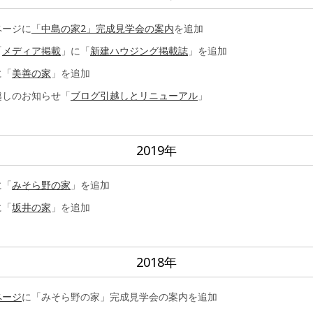
ページに
「中島の家2」完成見学会の案内
を追加
「
メディア掲載
」に「
新建ハウジング掲載誌
」を追加
に「
美善の家
」を追加
越しのお知らせ「
ブログ引越しとリニューアル
」
2019年
に「
みそら野の家
」を追加
に「
坂井の家
」を追加
2018年
ページ
に「みそら野の家」完成見学会の案内を追加