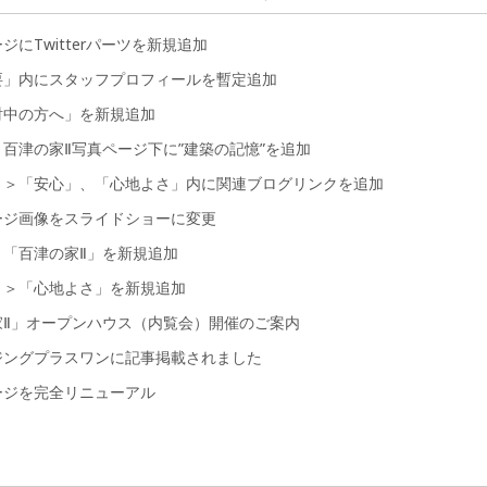
ジにTwitterパーツを新規追加
要」内にスタッフプロフィールを暫定追加
討中の方へ」を新規追加
百津の家Ⅱ写真ページ下に”建築の記憶”を追加
ト＞「安心」、「心地よさ」内に関連ブログリンクを追加
ージ画像をスライドショーに変更
＞「百津の家Ⅱ」を新規追加
ト＞「心地よさ」を新規追加
家Ⅱ」オープンハウス（内覧会）開催のご案内
ジングプラスワンに記事掲載されました
ージを完全リニューアル